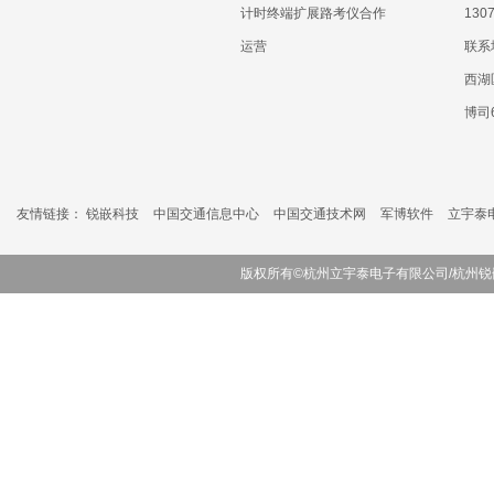
计时终端扩展路考仪合作
130
运营
联系
西湖
博司
友情链接：
锐嵌科技
中国交通信息中心
中国交通技术网
军博软件
立宇泰
版权所有©杭州立宇泰电子有限公司/杭州