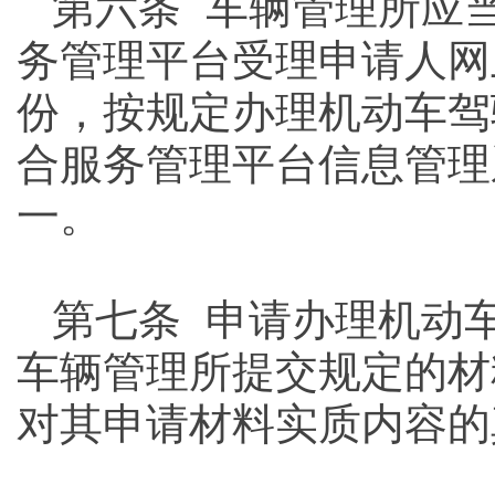
第六条 车辆管理所应
务管理平台受理申请人网
份，按规定办理机动车驾
合服务管理平台信息管理
一。
第七条 申请办理机动
车辆管理所提交规定的材
对其申请材料实质内容的