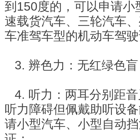
到150度的，可以申请
速载货汽车、三轮汽车、
车准驾车型的机动车驾驶
3. 辨色力：无红绿色盲
4. 听力：两耳分别距
听力障碍但佩戴助听设备
请小型汽车、小型自动挡
证；