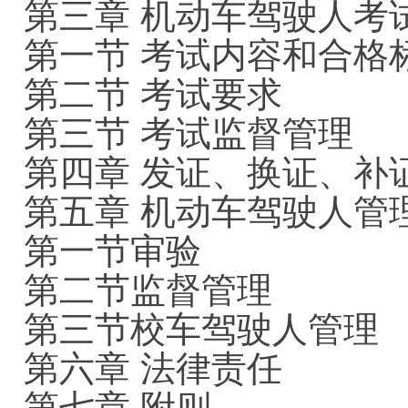
第三章 机动车驾驶人考
第一节 考试内容和合格
第二节 考试要求
第三节 考试监督管理
第四章 发证、换证、补
第五章 机动车驾驶人管
第一节审验
第二节监督管理
第三节校车驾驶人管理
第六章 法律责任
第七章 附则