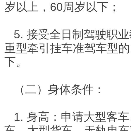
岁以上，60周岁以下；
5. 接受全日制驾驶职
重型牵引挂车准驾车型的
下。
（二）身体条件：
1. 身高：申请大型客
车、大型货车、无轨电车