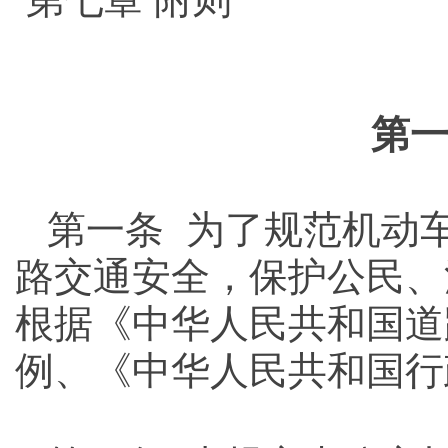
第一
第一条 为了规范机动
路交通安全，保护公民、
根据《中华人民共和国道
例、《中华人民共和国行