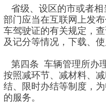
省级、设区的市或者相
部门应当在互联网上发布
车驾驶证的有关规定，查
及记分等情况，下载、使
第四条 车辆管理所办
按照减环节、减材料、减
结、限时办结等制度，为
的服务。