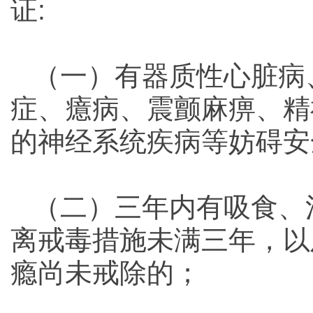
证:
（一）有器质性心脏病
症、癔病、震颤麻痹、精
的神经系统疾病等妨碍安
（二）三年内有吸食、
离戒毒措施未满三年，以
瘾尚未戒除的；