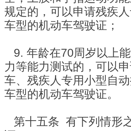
规定的，可以申请残疾人
车型的机动车驾驶证；
9. 年龄在70周岁以
力等能力测试的，可以申
车、残疾人专用小型自动
车型的机动车驾驶证。
第十五条 有下列情形